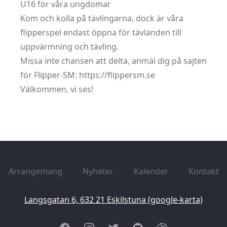
U16 för våra ungdomar
Kom och kolla på tävlingarna, dock är våra
flipperspel endast öppna för tävlanden till
uppvärmning och tävling.
Missa inte chansen att delta, anmäl dig på sajten
för Flipper-SM:
https://flippersm.se
Välkommen, vi ses!
Arrangemang
Nyheter
Kalender
Kontakt
Langsgatan 6, 632 21 Eskilstuna (google-karta)