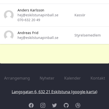
Anders Karlsson
hej@eskilstunapinball.se
Kassör
‭070-632 20 49‬
Andreas Frid
Styrelsemedlem
hej@eskilstunapinball.se
Arrangemang
Nyheter
Kalender
Kontakt
Langsgatan 6, 632 21 Eskilstuna (google-karta)
Facebook
Instagram
Twitter
GitHub
Dribbble