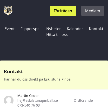
Förfrågan
Medlem
Event
Flipperspel
Nyheter
Kalender
Kontakt
Hitta till oss
Kontakt
Här når du oss direkt på Eskilstuna Pinball.
Martin Ceder
hej@eskilstunapinball.se
Ordförande
‭073-540 76 03‬