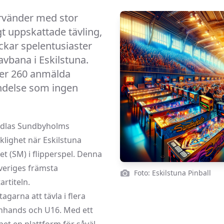
ervänder med stor
t uppskattade tävling,
ockar spelentusiaster
avbana i Eskilstuna.
ver 260 anmälda
ändelse som ingen
andlas Sundbyholms
klighet när Eskilstuna
t (SM) i flipperspel. Denna
veriges främsta
Foto: Eskilstuna Pinball
artiteln.
garna att tävla i flera
, Enhands och U16. Med ett