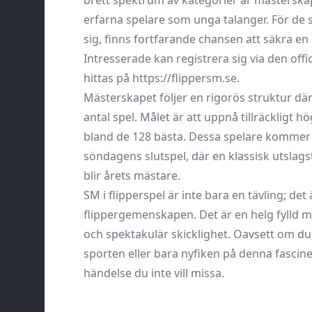
brett spektrum av kategorier är mästerskap
erfarna spelare som unga talanger. För de
sig, finns fortfarande chansen att säkra en p
Intresserade kan registrera sig via den off
hittas på
https://flippersm.se
.
Mästerskapet följer en rigorös struktur där v
antal spel. Målet är att uppnå tillräckligt 
bland de 128 bästa. Dessa spelare kommer s
söndagens slutspel, där en klassisk utsla
blir årets mästare.
SM i flipperspel är inte bara en tävling; det 
flippergemenskapen. Det är en helg fylld
och spektakulär skicklighet. Oavsett om du
sporten eller bara nyfiken på denna fascine
händelse du inte vill missa.