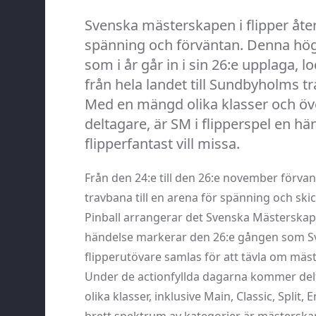
Svenska mästerskapen i flipper åt
spänning och förväntan. Denna hög
som i år går in i sin 26:e upplaga, l
från hela landet till Sundbyholms tr
Med en mängd olika klasser och ö
deltagare, är SM i flipperspel en h
flipperfantast vill missa.
Från den 24:e till den 26:e november förv
travbana till en arena för spänning och skic
Pinball arrangerar det Svenska Mästerskape
händelse markerar den 26:e gången som S
flipperutövare samlas för att tävla om mäst
Under de actionfyllda dagarna kommer delta
olika klasser, inklusive Main, Classic, Split