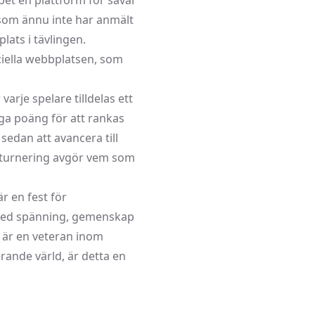
et en plattform för såväl
 som ännu inte har anmält
lats i tävlingen.
iciella webbplatsen, som
arje spelare tilldelas ett
höga poäng för att rankas
edan att avancera till
gsturnering avgör vem som
är en fest för
 med spänning, gemenskap
 är en veteran inom
rande värld, är detta en